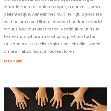
lobortis libero a sapien tempor, a convallis urna
pellentesque. Aenean nec nulla eu ligula posuere
vestibulum a sed libero. Aenean hendrerit eros id
mauris faucibus accumsan. Vestibulum ut risus
fermentum, pharetra erat quis, pretium tortor.
Quisque a elit eu felis sagittis sollicitudin. Donec
ornare finibus risus, in laoreet lorem...
READ MORE