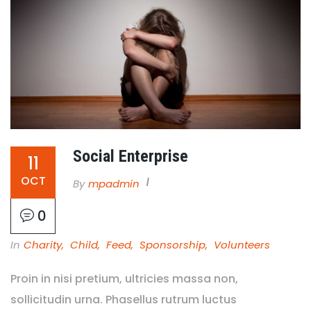
Social Enterprise
11
OCT
By
Mpadmin
0
In
Charity
,
Child
,
Feed
,
Sponsorship
,
Volunteers
Proin in nisi pretium, ultricies massa non,
sollicitudin urna. Phasellus rutrum luctus