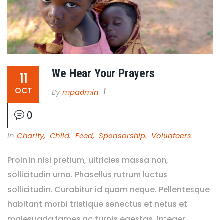
We Hear Your Prayers
11
OCT
By
Mpadmin
0
In
Charity
,
Child
,
Feed
,
Sponsorship
,
Volunteers
Proin in nisi pretium, ultricies massa non,
sollicitudin urna. Phasellus rutrum luctus
sollicitudin. Curabitur id quam neque. Pellentesque
habitant morbi tristique senectus et netus et
malesuada fames ac turpis egestas. Integer