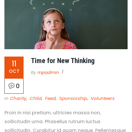
Time for New Thinking
11
OCT
By
Mpadmin
0
In
Charity
,
Child
,
Feed
,
Sponsorship
,
Volunteers
Proin in nisi pretium, ultricies massa non,
sollicitudin urna. Phasellus rutrum luctus
sollicitudin. Curabitur id quam neque. Pellentesque