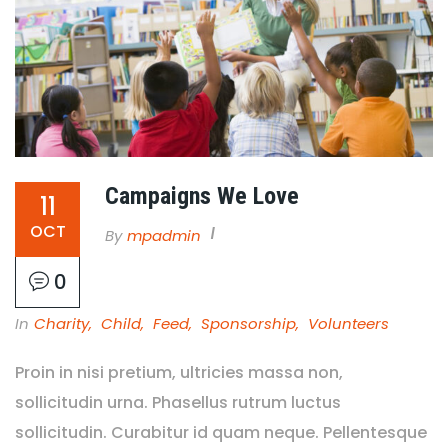
Campaigns We Love
11
OCT
By
Mpadmin
0
In
Charity
,
Child
,
Feed
,
Sponsorship
,
Volunteers
Proin in nisi pretium, ultricies massa non,
sollicitudin urna. Phasellus rutrum luctus
sollicitudin. Curabitur id quam neque. Pellentesque