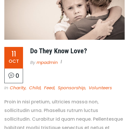
Do They Know Love?
11
OCT
By
Mpadmin
0
In
Charity
,
Child
,
Feed
,
Sponsorship
,
Volunteers
Proin in nisi pretium, ultricies massa non,
sollicitudin urna. Phasellus rutrum luctus
sollicitudin. Curabitur id quam neque. Pellentesque
habitant morbi tristique senectus et netus et