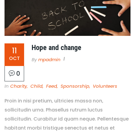
Hope and change
11
OCT
By
Mpadmin
0
In
Charity
,
Child
,
Feed
,
Sponsorship
,
Volunteers
Proin in nisi pretium, ultricies massa non,
sollicitudin urna. Phasellus rutrum luctus
sollicitudin. Curabitur id quam neque. Pellentesque
habitant morbi tristique senectus et netus et