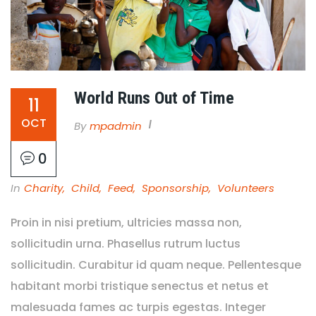
World Runs Out of Time
11
OCT
By
Mpadmin
0
In
Charity
,
Child
,
Feed
,
Sponsorship
,
Volunteers
Proin in nisi pretium, ultricies massa non,
sollicitudin urna. Phasellus rutrum luctus
sollicitudin. Curabitur id quam neque. Pellentesque
habitant morbi tristique senectus et netus et
malesuada fames ac turpis egestas. Integer