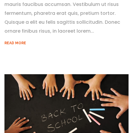
mauris faucibus accumsan. Vestibulum ut risus
fermentum, pharetra erat quis, pretium tortor.
Quisque a elit eu felis sagittis sollicitudin. Donec
ornare finibus risus, in laoreet lorem...
READ MORE