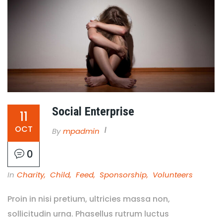
Social Enterprise
11
OCT
By
Mpadmin
0
In
Charity
,
Child
,
Feed
,
Sponsorship
,
Volunteers
Proin in nisi pretium, ultricies massa non,
sollicitudin urna. Phasellus rutrum luctus