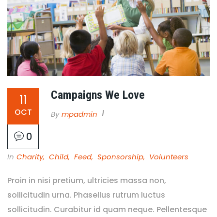
Campaigns We Love
11
OCT
By
Mpadmin
0
In
Charity
,
Child
,
Feed
,
Sponsorship
,
Volunteers
Proin in nisi pretium, ultricies massa non,
sollicitudin urna. Phasellus rutrum luctus
sollicitudin. Curabitur id quam neque. Pellentesque