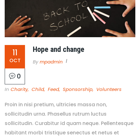
Hope and change
11
OCT
By
Mpadmin
0
In
Charity
,
Child
,
Feed
,
Sponsorship
,
Volunteers
Proin in nisi pretium, ultricies massa non,
sollicitudin urna. Phasellus rutrum luctus
sollicitudin. Curabitur id quam neque. Pellentesque
habitant morbi tristique senectus et netus et