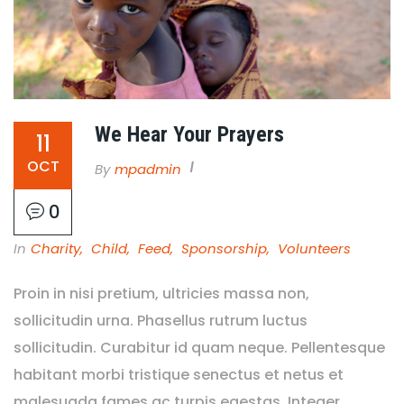
We Hear Your Prayers
11
OCT
By
Mpadmin
0
In
Charity
,
Child
,
Feed
,
Sponsorship
,
Volunteers
Proin in nisi pretium, ultricies massa non,
sollicitudin urna. Phasellus rutrum luctus
sollicitudin. Curabitur id quam neque. Pellentesque
habitant morbi tristique senectus et netus et
malesuada fames ac turpis egestas. Integer