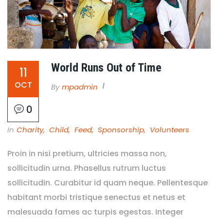
World Runs Out of Time
11
OCT
By
Mpadmin
0
In
Charity
,
Child
,
Feed
,
Sponsorship
,
Volunteers
Proin in nisi pretium, ultricies massa non,
sollicitudin urna. Phasellus rutrum luctus
sollicitudin. Curabitur id quam neque. Pellentesque
habitant morbi tristique senectus et netus et
malesuada fames ac turpis egestas. Integer