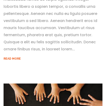
lobortis libero a sapien tempor, a convallis urna
pellentesque. Aenean nec nulla eu ligula posuere
vestibulum a sed libero. Aenean hendrerit eros id
mauris faucibus accumsan. Vestibulum ut risus
fermentum, pharetra erat quis, pretium tortor.
Quisque a elit eu felis sagittis sollicitudin. Donec
ornare finibus risus, in laoreet lorem...
READ MORE