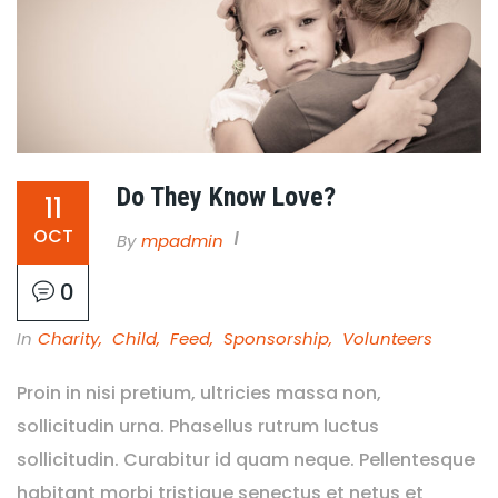
Do They Know Love?
11
OCT
By
Mpadmin
0
In
Charity
,
Child
,
Feed
,
Sponsorship
,
Volunteers
Proin in nisi pretium, ultricies massa non,
sollicitudin urna. Phasellus rutrum luctus
sollicitudin. Curabitur id quam neque. Pellentesque
habitant morbi tristique senectus et netus et