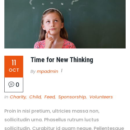
Time for New Thinking
11
OCT
By
Mpadmin
0
In
Charity
,
Child
,
Feed
,
Sponsorship
,
Volunteers
Proin in nisi pretium, ultricies massa non,
sollicitudin urna. Phasellus rutrum luctus
sollicitudin. Curabitur id quam neque. Pellentesque