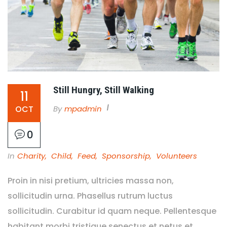
Still Hungry, Still Walking
11
By
Mpadmin
OCT
0
In
Charity
,
Child
,
Feed
,
Sponsorship
,
Volunteers
Proin in nisi pretium, ultricies massa non,
sollicitudin urna. Phasellus rutrum luctus
sollicitudin. Curabitur id quam neque. Pellentesque
habitant morbi tristique senectus et netus et