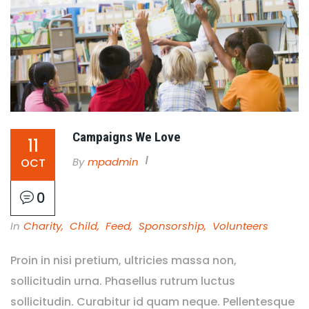
Campaigns We Love
11
By
Mpadmin
OCT
0
In
Charity
,
Child
,
Feed
,
Sponsorship
,
Volunteers
Proin in nisi pretium, ultricies massa non,
sollicitudin urna. Phasellus rutrum luctus
sollicitudin. Curabitur id quam neque. Pellentesque