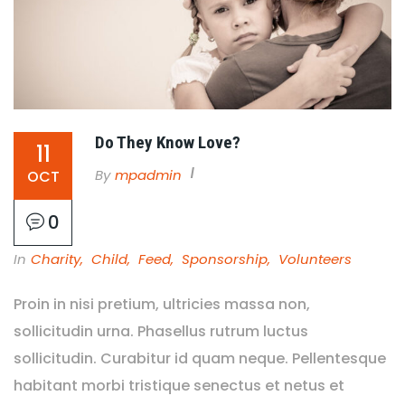
Do They Know Love?
11
By
Mpadmin
OCT
0
In
Charity
,
Child
,
Feed
,
Sponsorship
,
Volunteers
Proin in nisi pretium, ultricies massa non,
sollicitudin urna. Phasellus rutrum luctus
sollicitudin. Curabitur id quam neque. Pellentesque
habitant morbi tristique senectus et netus et