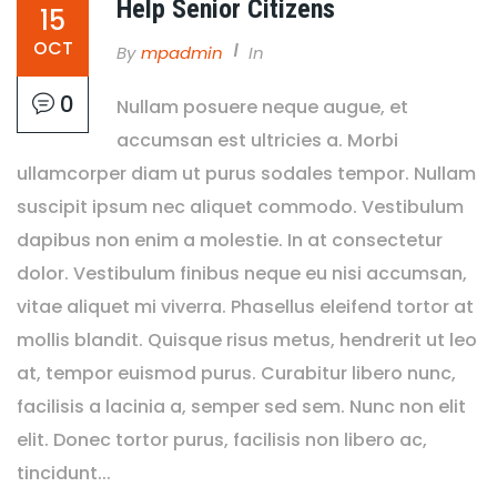
Help Senior Citizens
15
OCT
By
Mpadmin
In
0
Nullam posuere neque augue, et
accumsan est ultricies a. Morbi
ullamcorper diam ut purus sodales tempor. Nullam
suscipit ipsum nec aliquet commodo. Vestibulum
dapibus non enim a molestie. In at consectetur
dolor. Vestibulum finibus neque eu nisi accumsan,
vitae aliquet mi viverra. Phasellus eleifend tortor at
mollis blandit. Quisque risus metus, hendrerit ut leo
at, tempor euismod purus. Curabitur libero nunc,
facilisis a lacinia a, semper sed sem. Nunc non elit
elit. Donec tortor purus, facilisis non libero ac,
tincidunt...