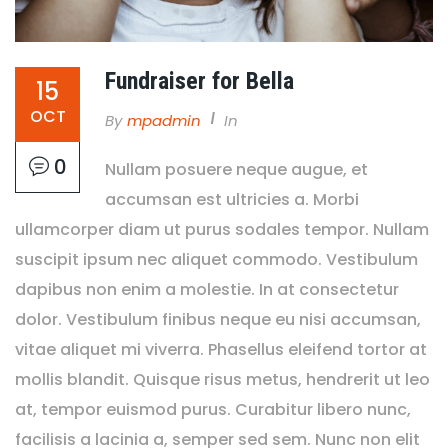
Fundraiser for Bella
15
OCT
By
Mpadmin
In
0
Nullam posuere neque augue, et
accumsan est ultricies a. Morbi
ullamcorper diam ut purus sodales tempor. Nullam
suscipit ipsum nec aliquet commodo. Vestibulum
dapibus non enim a molestie. In at consectetur
dolor. Vestibulum finibus neque eu nisi accumsan,
vitae aliquet mi viverra. Phasellus eleifend tortor at
mollis blandit. Quisque risus metus, hendrerit ut leo
at, tempor euismod purus. Curabitur libero nunc,
facilisis a lacinia a, semper sed sem. Nunc non elit