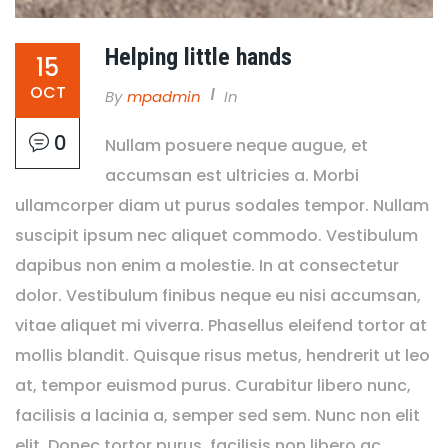
Helping little hands
15
OCT
By
Mpadmin
In
0
Nullam posuere neque augue, et
accumsan est ultricies a. Morbi
ullamcorper diam ut purus sodales tempor. Nullam
suscipit ipsum nec aliquet commodo. Vestibulum
dapibus non enim a molestie. In at consectetur
dolor. Vestibulum finibus neque eu nisi accumsan,
vitae aliquet mi viverra. Phasellus eleifend tortor at
mollis blandit. Quisque risus metus, hendrerit ut leo
at, tempor euismod purus. Curabitur libero nunc,
facilisis a lacinia a, semper sed sem. Nunc non elit
elit. Donec tortor purus, facilisis non libero ac,