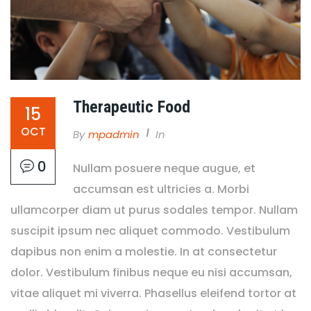
Therapeutic Food
15
OCT
By
Mpadmin
In
0
Nullam posuere neque augue, et
accumsan est ultricies a. Morbi
ullamcorper diam ut purus sodales tempor. Nullam
suscipit ipsum nec aliquet commodo. Vestibulum
dapibus non enim a molestie. In at consectetur
dolor. Vestibulum finibus neque eu nisi accumsan,
vitae aliquet mi viverra. Phasellus eleifend tortor at