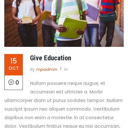
Give Education
15
OCT
By
Mpadmin
In
0
Nullam posuere neque augue, et
accumsan est ultricies a. Morbi
ullamcorper diam ut purus sodales tempor. Nullam
suscipit ipsum nec aliquet commodo. Vestibulum
dapibus non enim a molestie. In at consectetur
dolor. Vestibulum finibus neque eu nisi accumsan,