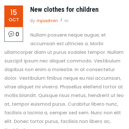
New clothes for children
15
OCT
By
Mpadmin
In
0
Nullam posuere neque augue, et
accumsan est ultricies a. Morbi
ullamcorper diam ut purus sodales tempor. Nullam
suscipit ipsum nec aliquet commodo. Vestibulum
dapibus non enim a molestie. In at consectetur
dolor. Vestibulum finibus neque eu nisi accumsan,
vitae aliquet mi viverra. Phasellus eleifend tortor at
mollis blandit. Quisque risus metus, hendrerit ut leo
at, tempor euismod purus. Curabitur libero nunc,
facilisis a lacinia a, semper sed sem. Nunc non elit
elit. Donec tortor purus, facilisis non libero ac,