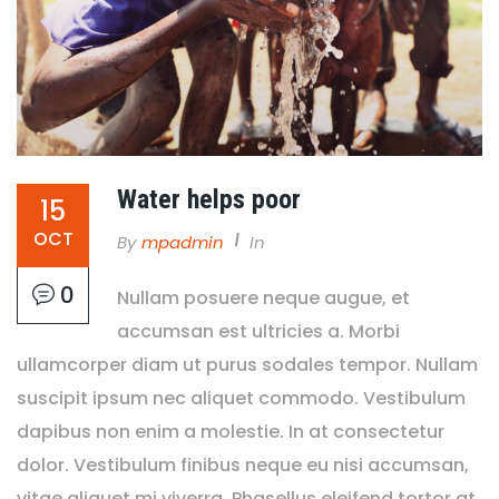
Water helps poor
15
OCT
By
Mpadmin
In
0
Nullam posuere neque augue, et
accumsan est ultricies a. Morbi
ullamcorper diam ut purus sodales tempor. Nullam
suscipit ipsum nec aliquet commodo. Vestibulum
dapibus non enim a molestie. In at consectetur
dolor. Vestibulum finibus neque eu nisi accumsan,
vitae aliquet mi viverra. Phasellus eleifend tortor at