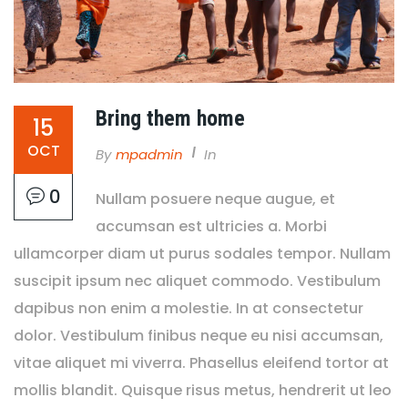
Bring them home
15
OCT
By
Mpadmin
In
0
Nullam posuere neque augue, et
accumsan est ultricies a. Morbi
ullamcorper diam ut purus sodales tempor. Nullam
suscipit ipsum nec aliquet commodo. Vestibulum
dapibus non enim a molestie. In at consectetur
dolor. Vestibulum finibus neque eu nisi accumsan,
vitae aliquet mi viverra. Phasellus eleifend tortor at
mollis blandit. Quisque risus metus, hendrerit ut leo