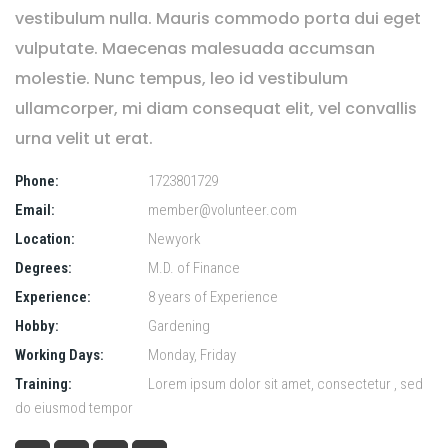
vestibulum nulla. Mauris commodo porta dui eget
vulputate. Maecenas malesuada accumsan
molestie. Nunc tempus, leo id vestibulum
ullamcorper, mi diam consequat elit, vel convallis
urna velit ut erat.
Phone:
1723801729
Email:
member@volunteer.com
Location:
Newyork
Degrees:
M.D. of Finance
Experience:
8 years of Experience
Hobby:
Gardening
Working Days:
Monday, Friday
Training:
Lorem ipsum dolor sit amet, consectetur , sed
do eiusmod tempor