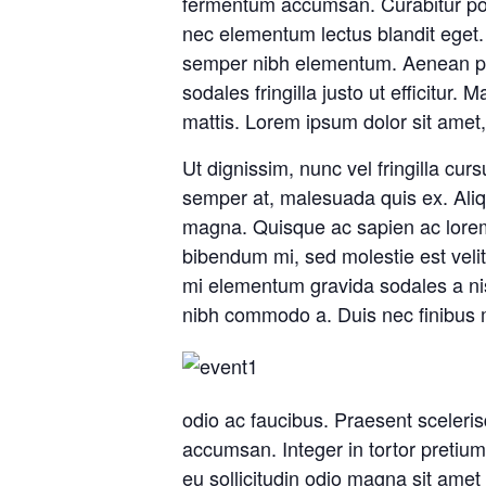
fermentum accumsan. Curabitur porta
nec elementum lectus blandit eget.
semper nibh elementum. Aenean pos
sodales fringilla justo ut efficitur
mattis. Lorem ipsum dolor sit amet, 
Ut dignissim, nunc vel fringilla cu
semper at, malesuada quis ex. Aliqu
magna. Quisque ac sapien ac lore
bibendum mi, sed molestie est velit 
mi elementum gravida sodales a nisl.
nibh commodo a. Duis nec finibus
odio ac faucibus. Praesent scelerisq
accumsan. Integer in tortor pretium
eu sollicitudin odio magna sit amet