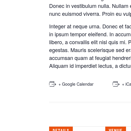
Donec in vestibulum nulla. Nullam
nunc euismod viverra. Proin eu vulp
Integer at neque urna. Donec et fac
in ipsum tempor eleifend. In accums
libero, a convallis elit nisl quis m
egestas. Mauris scelerisque sed er
accumsan quam at feugiat hendrerit
Aliquam id imperdiet lectus, a dictu
+ Google Calendar
+ iC
DETAILS
VENUE