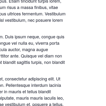
us. Etiam tincidunt turpis lorem,
m risus a massa finibus, vitae
pus ultrices fermentum. Vestibulum
n nisl vestibulum, nec posuere lorem
orem. Duis ipsum neque, congue quis
ngue vel nulla eu, viverra porta
cula auctor, magna augue
rttitor ante. Quisque vel diam non
blandit sagittis turpis, non blandit
t, consectetur adipiscing elit. Ut
on. Pellentesque interdum lacinia
r in mauris et tellus blandit
lputate, mauris mauris iaculis leo,
ae vestibulum et, posuere a tellus.