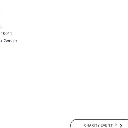
l
,
10011
+ Google
n
CHARITY EVENT