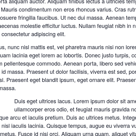
 aliquam auctor. Aliquam finibus lectus a ultricies temp
 Mauris condimentum non eros rhoncus varius. Cras rutru
uere fringilla faucibus. Ut nec dui massa. Aenean tem
. Maecenas molestie efficitur luctus. Nullam feugiat nibh i
consectetur adipiscing elit.
rsus, nunc nisl mattis est, vel pharetra mauris nisi non l
am lacinia eget lorem ac lobortis. Donec justo turpis, co
m pellentesque commodo. Aenean porta, libero sed vehi
id massa. Praesent ut dolor facilisis, viverra est sed, po
 Praesent eget blandit ipsum, eget ornare elit. Praesent 
 massa.
Duis eget ultrices lacus. Lorem ipsum dolor sit ame
ullamcorper eros odio, et feugiat mauris gravida n
ue arcu et iaculis pretium. Duis ac ultrices metus. Intege
 nisl iaculis lacinia. Quisque tempus, augue eu viverra vu
 metus. Fusce id nisi orci. Aliquam urna quam, aliquet vit