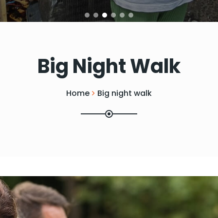
Big Night Walk
Home
Big night walk