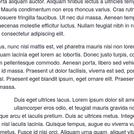
 aliquam auctor. Aliquam finibus lectus a ultricies temp
 Mauris condimentum non eros rhoncus varius. Cras rutru
uere fringilla faucibus. Ut nec dui massa. Aenean tem
. Maecenas molestie efficitur luctus. Nullam feugiat nibh i
consectetur adipiscing elit.
rsus, nunc nisl mattis est, vel pharetra mauris nisi non l
am lacinia eget lorem ac lobortis. Donec justo turpis, co
m pellentesque commodo. Aenean porta, libero sed vehi
id massa. Praesent ut dolor facilisis, viverra est sed, po
 Praesent eget blandit ipsum, eget ornare elit. Praesent 
 massa.
Duis eget ultrices lacus. Lorem ipsum dolor sit ame
ullamcorper eros odio, et feugiat mauris gravida n
ue arcu et iaculis pretium. Duis ac ultrices metus. Intege
 nisl iaculis lacinia. Quisque tempus, augue eu viverra vu
 metus. Fusce id nisi orci. Aliquam urna quam, aliquet vit