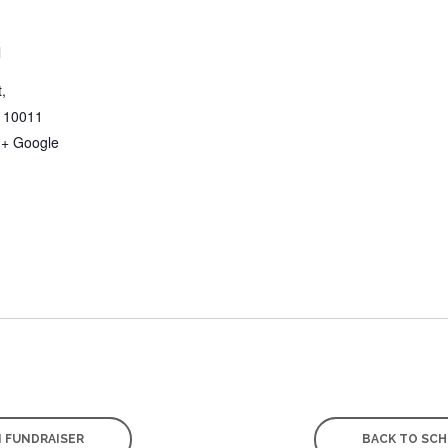
l
,
10011
+ Google
n
I FUNDRAISER
BACK TO SC