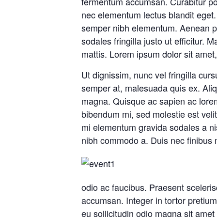
fermentum accumsan. Curabitur porta
nec elementum lectus blandit eget.
semper nibh elementum. Aenean pos
sodales fringilla justo ut efficitur
mattis. Lorem ipsum dolor sit amet, 
Ut dignissim, nunc vel fringilla cu
semper at, malesuada quis ex. Aliqu
magna. Quisque ac sapien ac lore
bibendum mi, sed molestie est velit 
mi elementum gravida sodales a nisl.
nibh commodo a. Duis nec finibus
odio ac faucibus. Praesent scelerisq
accumsan. Integer in tortor pretium
eu sollicitudin odio magna sit amet