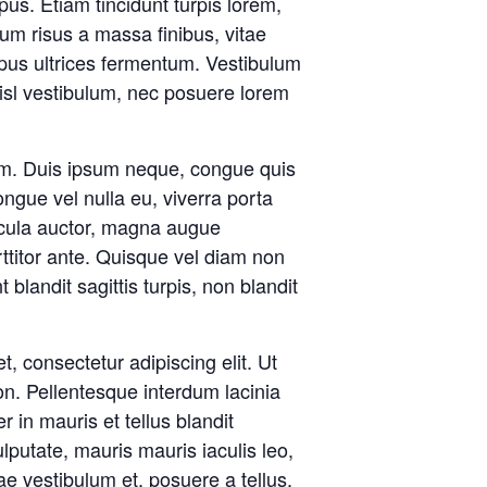
us. Etiam tincidunt turpis lorem,
m risus a massa finibus, vitae
pus ultrices fermentum. Vestibulum
n nisl vestibulum, nec posuere lorem
orem. Duis ipsum neque, congue quis
ngue vel nulla eu, viverra porta
cula auctor, magna augue
rttitor ante. Quisque vel diam non
blandit sagittis turpis, non blandit
t, consectetur adipiscing elit. Ut
on. Pellentesque interdum lacinia
r in mauris et tellus blandit
lputate, mauris mauris iaculis leo,
ae vestibulum et, posuere a tellus.