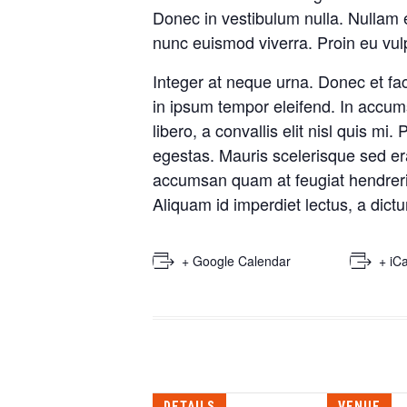
Donec in vestibulum nulla. Nullam
nunc euismod viverra. Proin eu vulp
Integer at neque urna. Donec et fac
in ipsum tempor eleifend. In accums
libero, a convallis elit nisl quis m
egestas. Mauris scelerisque sed er
accumsan quam at feugiat hendrerit
Aliquam id imperdiet lectus, a dictu
+ Google Calendar
+ iC
DETAILS
VENUE